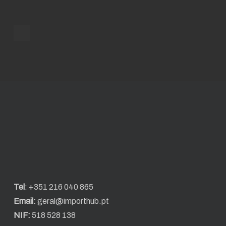
Tel
:
+351 216 040 865
Email:
geral@importhub.pt
NIF:
518 528 138