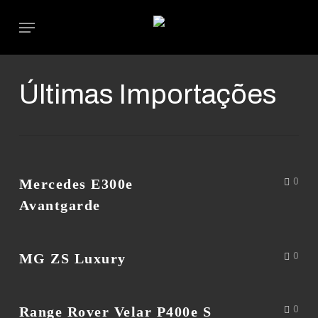
Skip
Menu
to
main
content
Últimas Importações
Mercedes E300e
0
Avantgarde
MG ZS Luxury
0
Range Rover Velar P400e S
0