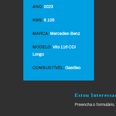
ANO:
2023
KMS:
6.105
MARCA:
Mercedes-Benz
MODELO:
Vito 116 CDI
Longo
COMBUSTÍVEL:
Gasóleo
Estou Interessa
Preencha o formulário