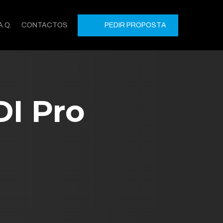
A.Q.
CONTACTOS
P
E
D
I
R
P
R
O
P
O
S
T
A
DI Pro