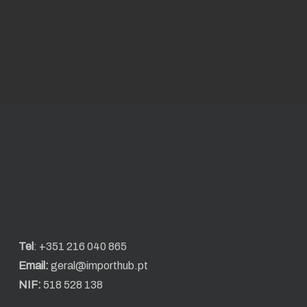
Tel
:
+351 216 040 865
Email:
geral@importhub.pt
NIF:
518 528 138