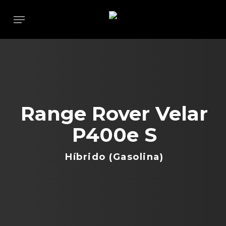
Skip
Menu
to
main
content
Range Rover Velar
P400e S
Híbrido (Gasolina)