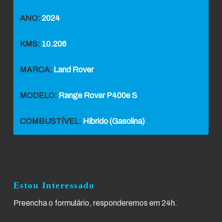
ANO:
2024
KMS:
10.206
MARCA:
Land Rover
MODELO:
Range Rover P400e S
COMBUSTÍVEL:
Híbrido (Gasolina)
Estou Interessado
Preencha o formulário, responderemos em 24h.